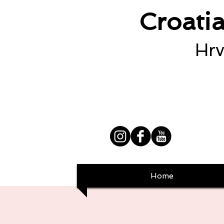
Croati
Hrv
Home